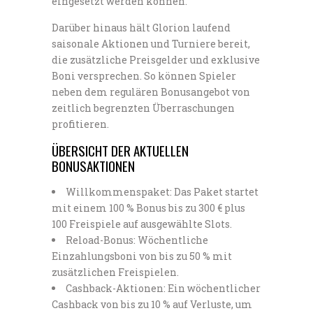
eingesetzt werden können.
Darüber hinaus hält Glorion laufend
saisonale Aktionen und Turniere bereit,
die zusätzliche Preisgelder und exklusive
Boni versprechen. So können Spieler
neben dem regulären Bonusangebot von
zeitlich begrenzten Überraschungen
profitieren.
ÜBERSICHT DER AKTUELLEN
BONUSAKTIONEN
Willkommenspaket: Das Paket startet
mit einem 100 % Bonus bis zu 300 € plus
100 Freispiele auf ausgewählte Slots.
Reload-Bonus: Wöchentliche
Einzahlungsboni von bis zu 50 % mit
zusätzlichen Freispielen.
Cashback-Aktionen: Ein wöchentlicher
Cashback von bis zu 10 % auf Verluste, um