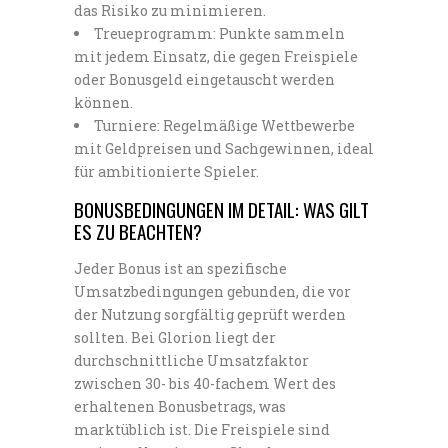
das Risiko zu minimieren.
Treueprogramm: Punkte sammeln
mit jedem Einsatz, die gegen Freispiele
oder Bonusgeld eingetauscht werden
können.
Turniere: Regelmäßige Wettbewerbe
mit Geldpreisen und Sachgewinnen, ideal
für ambitionierte Spieler.
BONUSBEDINGUNGEN IM DETAIL: WAS GILT
ES ZU BEACHTEN?
Jeder Bonus ist an spezifische
Umsatzbedingungen gebunden, die vor
der Nutzung sorgfältig geprüft werden
sollten. Bei Glorion liegt der
durchschnittliche Umsatzfaktor
zwischen 30- bis 40-fachem Wert des
erhaltenen Bonusbetrags, was
marktüblich ist. Die Freispiele sind