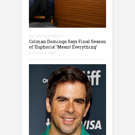
ENTERTAINTMENT
Colman Domingo Says Final Season
of ‘Euphoria’ ‘Meant Everything’
AUGUST 5, 2026