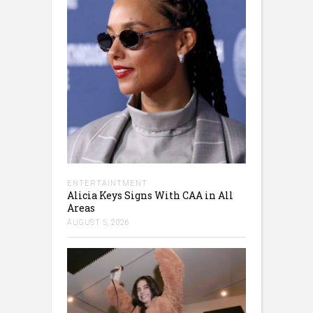
ENTERTAINTMENT
Alicia Keys Signs With CAA in All
Areas
AUGUST 5, 2026