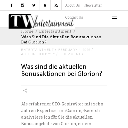
About Us
Newsletter
Contact Us
Home
Entertaintment
Was Sind Die Aktuellen Bonusaktionen
Bei Glorion?
ENTERTAINTMENT
FEBRUARY 4, 2026
AUTHOR: CLIO87252
0 COMMENTS
Was sind die aktuellen
Bonusaktionen bei Glorion?
Als erfahrener SEO-Kopiraÿter mit zehn
Jahren Expertise im iGaming-Bereich
analysiere ich für Sie die aktuellen
Bonusangebote von Glorion, einem