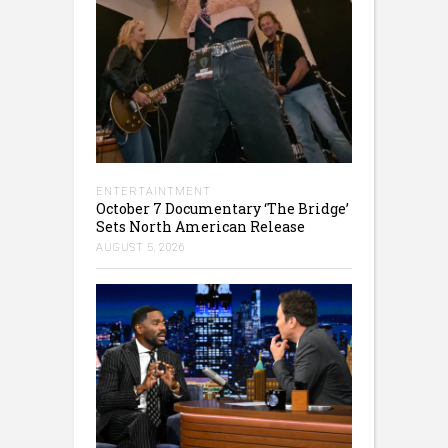
ENTERTAINTMENT
October 7 Documentary ‘The Bridge’
Sets North American Release
AUGUST 5, 2026