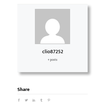
clio87252
+ posts
Share