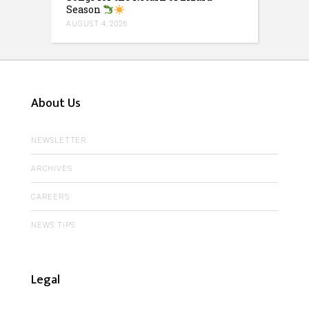
Season
AUGUST 4, 2026
About Us
NEWSLETTER
ARCHIVES
CAREERS
NEWS TIPS
Legal