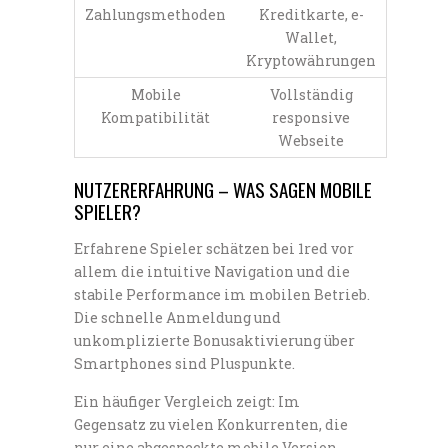
Zahlungsmethoden
Kreditkarte, e-
Wallet,
Kryptowährungen
Mobile
Vollständig
Kompatibilität
responsive
Webseite
NUTZERERFAHRUNG – WAS SAGEN MOBILE
SPIELER?
Erfahrene Spieler schätzen bei 1red vor
allem die intuitive Navigation und die
stabile Performance im mobilen Betrieb.
Die schnelle Anmeldung und
unkomplizierte Bonusaktivierung über
Smartphones sind Pluspunkte.
Ein häufiger Vergleich zeigt: Im
Gegensatz zu vielen Konkurrenten, die
nur eine abgespeckte mobile Version