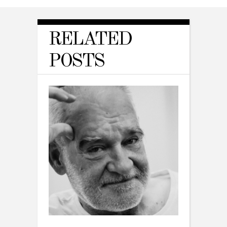
RELATED
POSTS