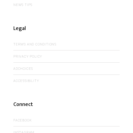
NEWS TIPS
Legal
TERMS AND CONDITIONS
PRIVACY POLICY
ADCHOICES
ACCESSIBILITY
Connect
FACEBOOK
INSTAGRAM