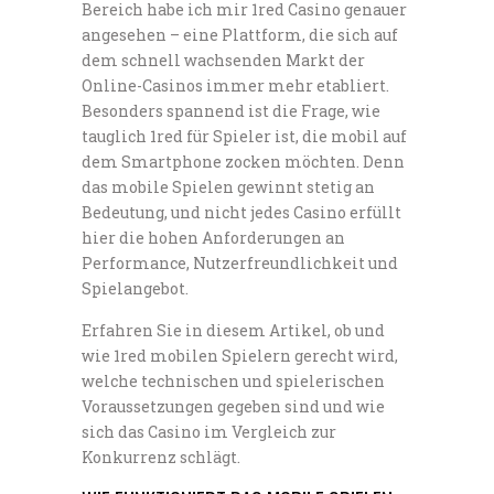
Bereich habe ich mir 1red Casino genauer
angesehen – eine Plattform, die sich auf
dem schnell wachsenden Markt der
Online-Casinos immer mehr etabliert.
Besonders spannend ist die Frage, wie
tauglich 1red für Spieler ist, die mobil auf
dem Smartphone zocken möchten. Denn
das mobile Spielen gewinnt stetig an
Bedeutung, und nicht jedes Casino erfüllt
hier die hohen Anforderungen an
Performance, Nutzerfreundlichkeit und
Spielangebot.
Erfahren Sie in diesem Artikel, ob und
wie 1red mobilen Spielern gerecht wird,
welche technischen und spielerischen
Voraussetzungen gegeben sind und wie
sich das Casino im Vergleich zur
Konkurrenz schlägt.