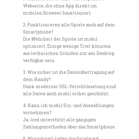
Webseite, die ohne App direkt im
mobilen Browser funktioniert.
2. Funktionieren alle Spiele auch auf dem
Smartphone?
Die Mehrheit der Spiele ist mobil
optimiert. Einige wenige Titel könnten
aus technischen Gründen nur am Desktop
verfügbar sein.
3. Wie sicher ist die Datenübertragung auf
dem Handy?
Dank moderner SSL-Verschlüsselung sind
alle Daten auch mobil sicher geschützt.
4. Kann ich mobil Ein- und Auszahlungen
vornehmen?
Ja, 1red unterstützt alle gängigen
Zahlungsmethoden über das Smartphone.
5. Wie schnell laden die Spiele auf