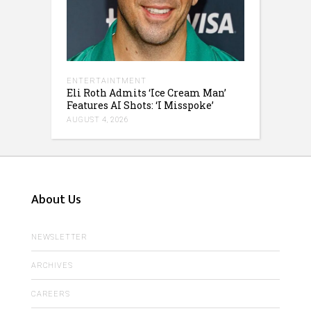
ENTERTAINTMENT
Eli Roth Admits ‘Ice Cream Man’
Features AI Shots: ‘I Misspoke’
AUGUST 4, 2026
About Us
NEWSLETTER
ARCHIVES
CAREERS