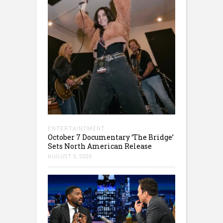
ENTERTAINTMENT
October 7 Documentary ‘The Bridge’
Sets North American Release
AUGUST 5, 2026