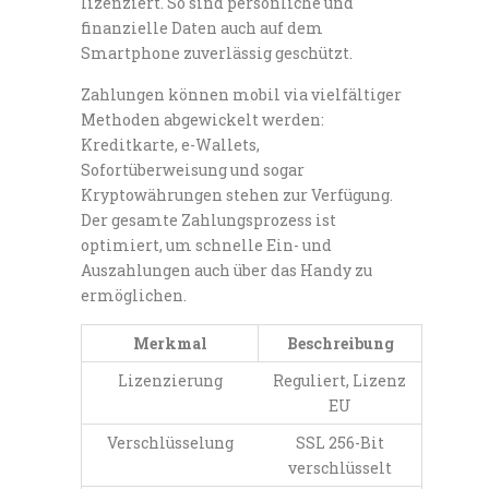
lizenziert. So sind persönliche und
finanzielle Daten auch auf dem
Smartphone zuverlässig geschützt.
Zahlungen können mobil via vielfältiger
Methoden abgewickelt werden:
Kreditkarte, e-Wallets,
Sofortüberweisung und sogar
Kryptowährungen stehen zur Verfügung.
Der gesamte Zahlungsprozess ist
optimiert, um schnelle Ein- und
Auszahlungen auch über das Handy zu
ermöglichen.
Merkmal
Beschreibung
Lizenzierung
Reguliert, Lizenz
EU
Verschlüsselung
SSL 256-Bit
verschlüsselt