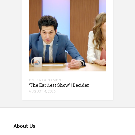
ENTERTAINTMENT
‘The Earliest Show’ | Decider
AUGUST 4, 2026
About Us