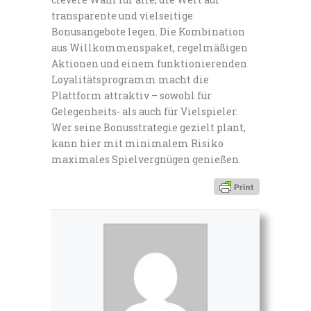
transparente und vielseitige
Bonusangebote legen. Die Kombination
aus Willkommenspaket, regelmäßigen
Aktionen und einem funktionierenden
Loyalitätsprogramm macht die
Plattform attraktiv – sowohl für
Gelegenheits- als auch für Vielspieler.
Wer seine Bonusstrategie gezielt plant,
kann hier mit minimalem Risiko
maximales Spielvergnügen genießen.