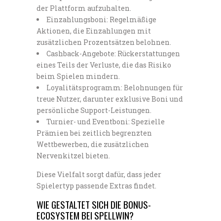
der Plattform aufzuhalten.
Einzahlungsboni: Regelmäßige
Aktionen, die Einzahlungen mit
zusätzlichen Prozentsätzen belohnen.
Cashback-Angebote: Rückerstattungen
eines Teils der Verluste, die das Risiko
beim Spielen mindern.
Loyalitätsprogramm: Belohnungen für
treue Nutzer, darunter exklusive Boni und
persönliche Support-Leistungen.
Turnier- und Eventboni: Spezielle
Prämien bei zeitlich begrenzten
Wettbewerben, die zusätzlichen
Nervenkitzel bieten.
Diese Vielfalt sorgt dafür, dass jeder
Spielertyp passende Extras findet.
WIE GESTALTET SICH DIE BONUS-
ECOSYSTEM BEI SPELLWIN?