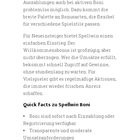
Auszahlungen auch bei aktiven Boni
problemlos möglich. Dazu kommt die
breite Palette an Bonusarten, die flexibel
für verschiedene Spielstile passen.
Für Neueinsteiger bietet Spellwin einen
einfachen Einstieg: Der
Willkommensbonus ist großzügig, aber
nicht überzogen. Wer die Umsätze erfüllt,
bekommt schnell Zugriff auf Gewinne,
ohne stundenlang zu warten. Für
Vielspieler gibt es regelmäßige Aktionen,
die immer wieder frischen Anreiz
schaffen.
Quick facts zu Spellwin Boni
Boni sind sofort nach Einzahlung oder
Registrierung verfügbar
Transparente und moderate
Umsatzanforderungen